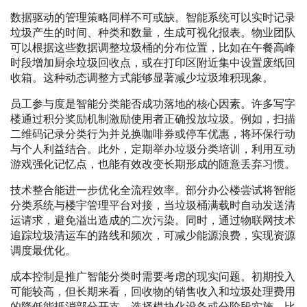
数据驱动的管理策略同样不可或缺。智能系统可以实时记录
垃圾产生的时间、种类和数量，生成可视化报表。物业团队
可以根据这些数据调整垃圾桶的分布位置，比如在午餐高峰
时段增加厨余垃圾回收点，或在打印区附近集中设置废纸回
收箱。这种动态调整方式能够显著减少垃圾堆积现象。
员工参与度是智能分类能否成功落地的核心因素。许多写字
楼通过积分奖励机制激励使用者正确投放垃圾。例如，扫描
二维码记录分类行为并兑换咖啡券或停车优惠，将环保行动
与个人利益结合。此外，定期举办垃圾分类培训，利用互动
游戏强化记忆点，也能有效改变长期形成的随意丢弃习惯。
技术整合能进一步优化全流程效率。部分办公楼尝试将智能
分类系统与楼宇管理平台对接，当垃圾桶满载时自动发送清
运请求，避免溢出造成的二次污染。同时，通过物联网技术
追踪垃圾清运车的路线和频次，可减少能源浪费，实现资源
调度最优化。
成本控制是推广智能分类时需要考虑的现实问题。初期投入
可能较高，但长期来看，回收物的销售收入和垃圾处理费用
的降低能抵消部分开支。选择模块化设备或分阶段实施，比