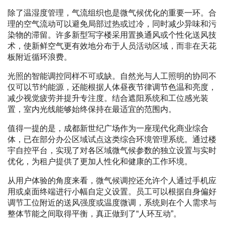
除了温湿度管理，气流组织也是微气候优化的重要一环。合
理的空气流动可以避免局部过热或过冷，同时减少异味和污
染物的滞留。许多新型写字楼采用置换通风或个性化送风技
术，使新鲜空气更有效地分布于人员活动区域，而非在天花
板附近循环浪费。
光照的智能调控同样不可或缺。自然光与人工照明的协同不
仅可以节约能源，还能根据人体昼夜节律调节色温和亮度，
减少视觉疲劳并提升专注度。结合遮阳系统和工位感光装
置，室内光线能够始终保持在最适宜的范围内。
值得一提的是，成都新世纪广场作为一座现代化商业综合
体，已在部分办公区域试点这类综合环境管理系统。通过楼
宇自控平台，实现了对各区域微气候参数的独立设置与实时
优化，为租户提供了更加人性化和健康的工作环境。
从用户体验的角度来看，微气候调控还允许个人通过手机应
用或桌面终端进行小幅自定义设置。员工可以根据自身偏好
调节工位附近的送风强度或温度微调，系统则在个人需求与
整体节能之间取得平衡，真正做到了“人环互动”。