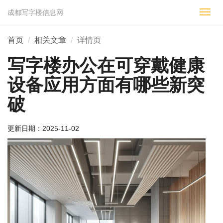
成都写字楼信息网
切
换
导
首页
相关文章
详情页
航
写字楼办公在可穿戴健康
设备应用方面有哪些新突
破
更新日期：
2025-11-02