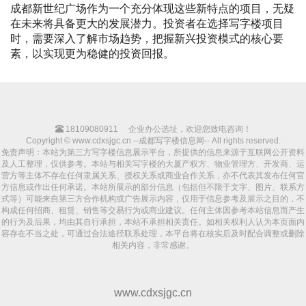
成都新世纪广场作为一个充分体现这些新特点的项目，无疑
在未来将具备更大的发展潜力。投资者在选择写字楼项目
时，需要深入了解市场趋势，把握新兴投资模式的核心要
素，以实现更为稳健的投资回报。
18109080911
企业办公选址，欢迎您致电咨询！
Copyright © www.cdxsjgc.cn --成都写字楼信息网-- All rights reserved.
免责声明：本站为第三方写字楼信息展示平台，所提供的信息来源于互联网公开资料
及人工整理，仅供参考。本站与相关写字楼的大厦产权方、物业管理方、开发商、运
营方等主体不存在任何隶属关系、授权关系或商业合作关系，亦不代表其发布任何官
方信息或作出任何承诺。本站所展示的部分信息（包括但不限于文字、图片、联系方
式等）可能来自第三方合作机构或广告展示内容，仅用于信息参考及展示之目的，不
构成任何招商、租赁、销售等交易行为或商业建议。任何主体因参考本站信息而产生
的行为及后果，均由其自行承担，本站不承担相关责任。如相关权利人认为本页面内
容存在不当之处，可通过合法途径联系处理，本平台将在核实后及时配合调整或删除
相关内容，非常感谢。
www.cdxsjgc.cn